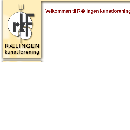
Velkommen til R�lingen kunstforenin