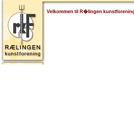
Velkommen til R�lingen kunstforenin