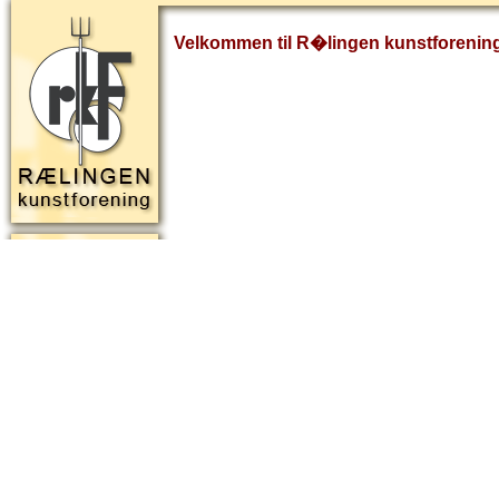
Velkommen til R�lingen kunstforenin