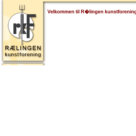
Velkommen til R�lingen kunstforenin