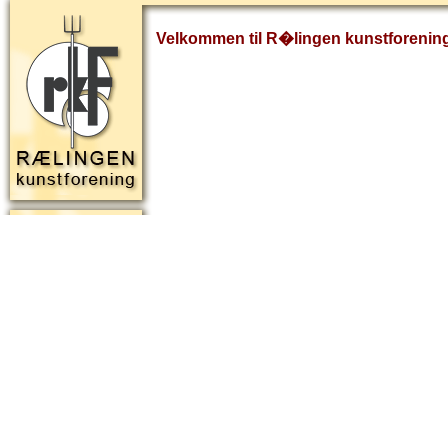
Velkommen til R�lingen kunstforenin