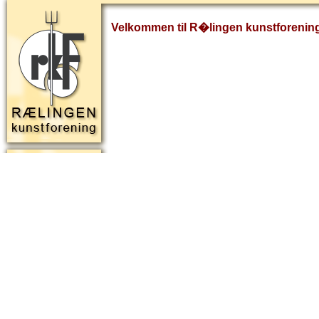
Velkommen til R�lingen kunstforenin