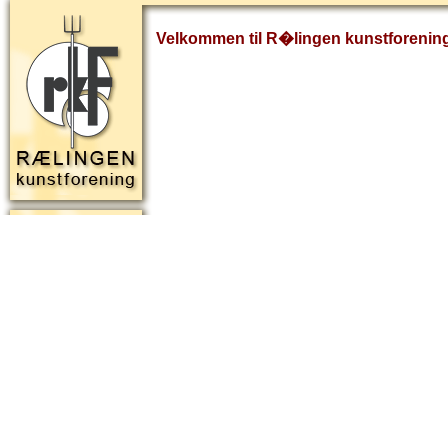
Velkommen til R�lingen kunstforenin