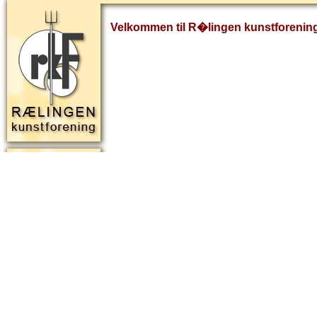
Velkommen til R�lingen kunstforenin