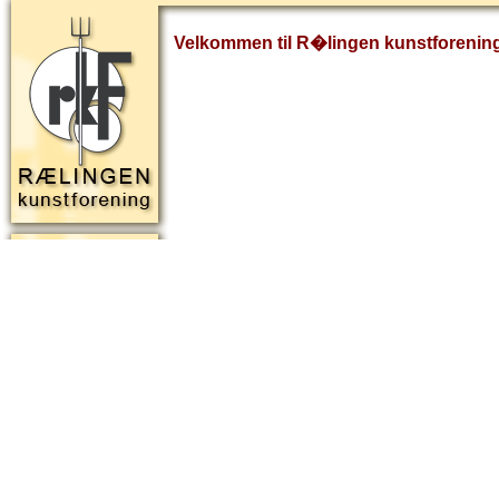
Velkommen til R�lingen kunstforenin