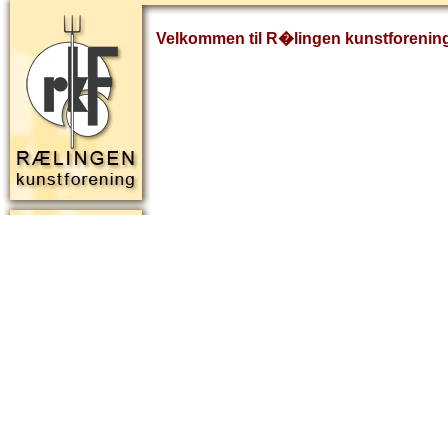
Velkommen til R�lingen kunstforenin