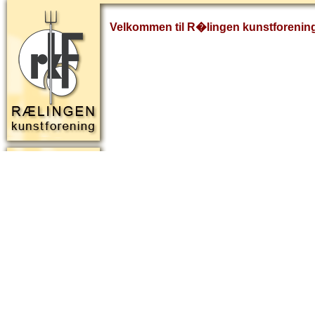
Velkommen til R�lingen kunstforenin