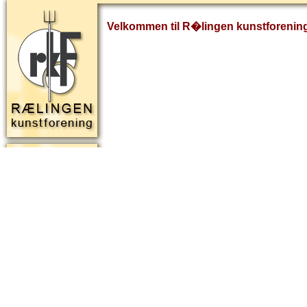
Velkommen til R�lingen kunstforenin