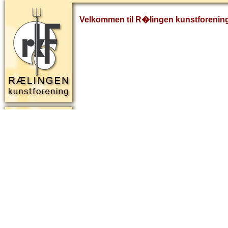
Velkommen til R�lingen kunstforenin