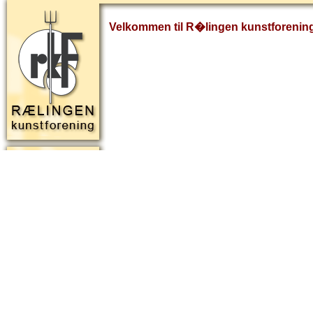
Velkommen til R�lingen kunstforenin