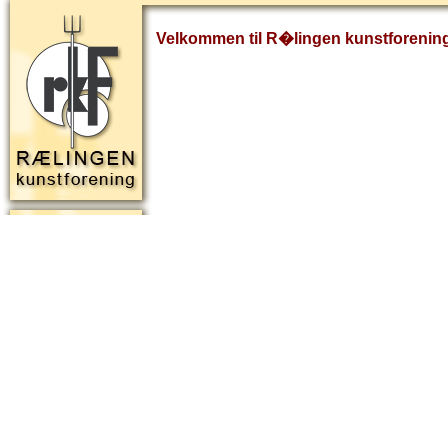
Velkommen til R�lingen kunstforenin