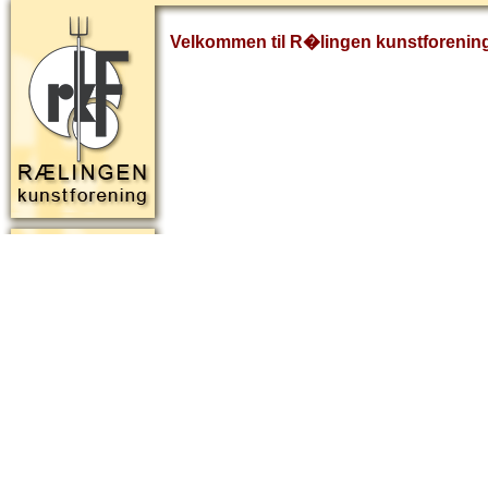
Velkommen til R�lingen kunstforenin