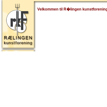
Velkommen til R�lingen kunstforenin